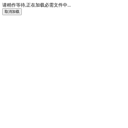
请稍作等待,正在加载必需文件中...
返回
取消加载
视频(时长)连接器
输入文件(只能用2个视频)
文件列表
输入导入文件名组(用"|"管道符隔开):
输入导出文件名:
执行转换
完成进度:
日志表