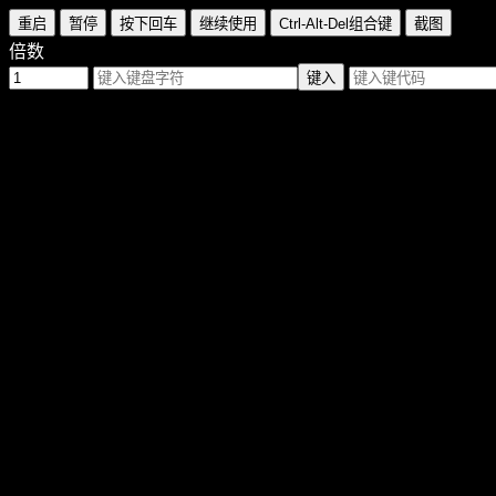
重启
暂停
按下回车
继续使用
Ctrl-Alt-Del组合键
截图
倍数
键入